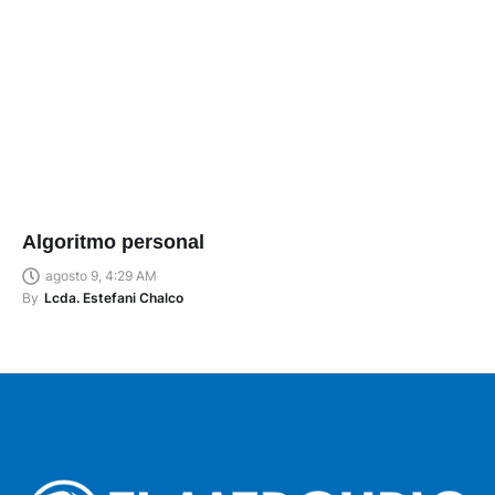
Algoritmo personal
agosto 9, 4:29 AM
By
Lcda. Estefani Chalco