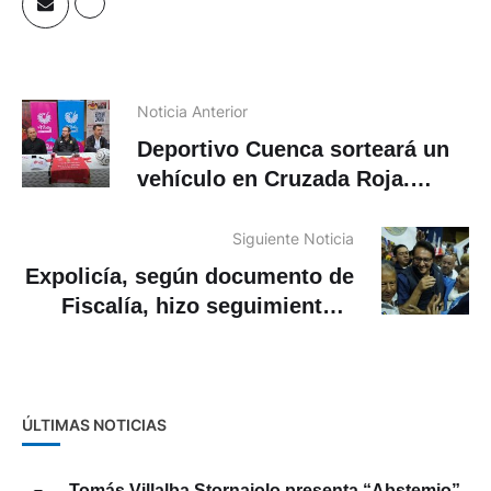
Noticia Anterior
Deportivo Cuenca sorteará un
vehículo en Cruzada Roja.
Cómo participar
Siguiente Noticia
Expolicía, según documento de
Fiscalía, hizo seguimiento a
Villavicencio por pedido de
Serrano y Salcedo
ÚLTIMAS NOTICIAS
Tomás Villalba Stornaiolo presenta “Abstemio”,