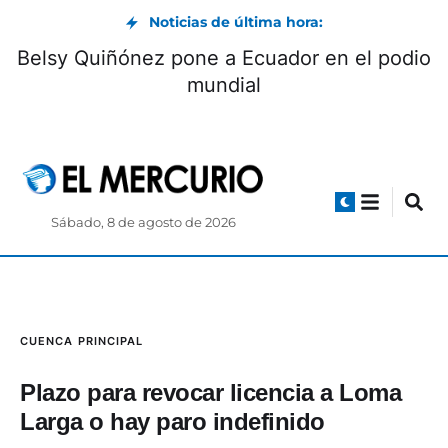
Noticias de última hora:
Museo Pumapungo convoca a Club de
Bel
Pequeños Lectores: cómo participar
Sábado, 8 de agosto de 2026
CUENCA
PRINCIPAL
Plazo para revocar licencia a Loma
Larga o hay paro indefinido