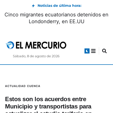
Noticias de última hora:
Ratifican sentencia contra el exagente de
C
olicía Germán Cáceres por el femicidio de
la abogada María Belén Bernal
Sábado, 8 de agosto de 2026
ACTUALIDAD
CUENCA
Estos son los acuerdos entre
Municipio y transportistas para