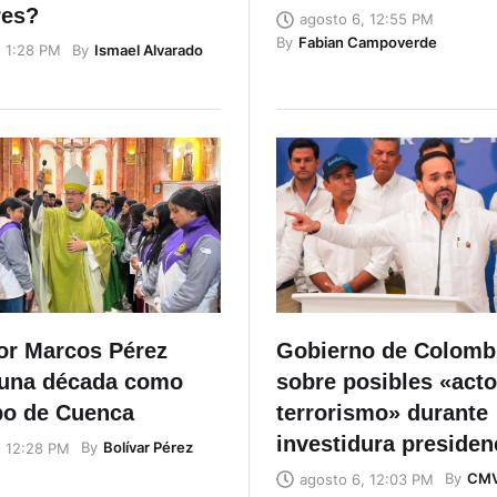
res?
agosto 6, 12:55 PM
By
Fabian Campoverde
By
Ismael Alvarado
, 1:28 PM
r Marcos Pérez
Gobierno de Colombi
una década como
sobre posibles «act
po de Cuenca
terrorismo» durante
investidura presiden
By
Bolívar Pérez
, 12:28 PM
By
CM
agosto 6, 12:03 PM