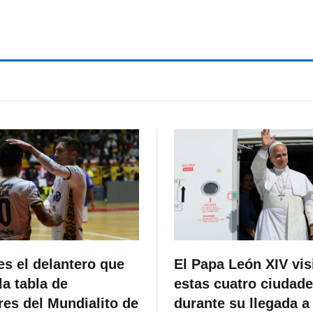
gri-food Pioneers 2026
el Premio Mundial de la
Alimentación
s el delantero que
El Papa León XIV vis
a tabla de
estas cuatro ciudad
es del Mundialito de
durante su llegada a