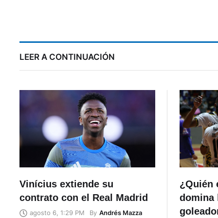
historia de «La Tri» con la
A
colección de camisetas
d
más grande del país
LEER A CONTINUACIÓN
Vinícius extiende su
¿Quién e
contrato con el Real Madrid
domina l
goleador
By
Andrés Mazza
agosto 6, 1:29 PM