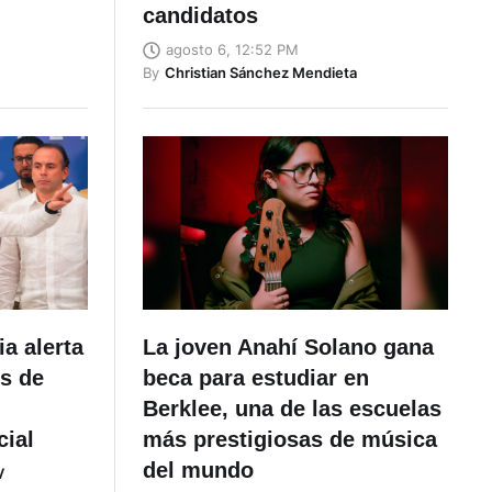
candidatos
agosto 6, 12:52 PM
By
Christian Sánchez Mendieta
a alerta
La joven Anahí Solano gana
os de
beca para estudiar en
Berklee, una de las escuelas
cial
más prestigiosas de música
del mundo
V