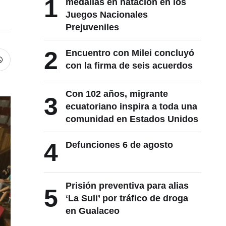
1
medallas en natación en los
Juegos Nacionales
Prejuveniles
2
Encuentro con Milei concluyó
con la firma de seis acuerdos
Con 102 años, migrante
3
ecuatoriano inspira a toda una
comunidad en Estados Unidos
4
Defunciones 6 de agosto
Prisión preventiva para alias
5
‘La Suli’ por tráfico de droga
en Gualaceo