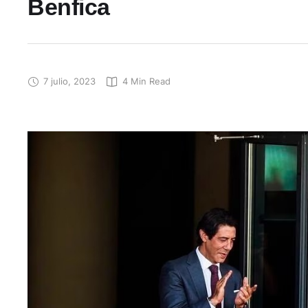
Benfica
7 julio, 2023
4
 Min Read