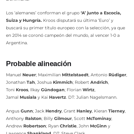
Los ‘alemanes’ conforman el grupo
‘A’ junto a Escocia,
Suiza y Hungría.
Kroos disputará su última ‘Euro’ y
buscará su primer título europeo con la selección, ya que
en 2014 se coronó campeón del mundo, al vencer 1-0 a
Argentina.
Probable alineación
Manuel
Neuer
; Maximilian
Mittelstaedt
, Antonio
Rüdiger
,
Jonathan
Tah
, Joshua
Kimmich
; Robert
Andrich
,
Toni
Kroos
, Ilkay
Gündogan
; Florian
Wirtz
,
Jamal
Musiala
y Kai
Havertz
. DT: Julian Nagelsmann.
Angus
Gunn
; Jack
Hendry
, Grant
Hanley
, Kieran
Tierney
,
Anthony
Ralston
; Billy
Gilmour
, Scott
McTominay
,
Andrew
Robertson
; Ryan
Christie
, John
McGinn
y
Lawrence
Shankland
. DT: Steve Clark.