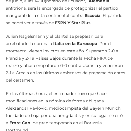
de junio, a las 14:00(horario de Ecuador),
Alemania
,
anfitriona, será la encargada de protagonizar el partido
inaugural de la cita continental contra
Escocia
. El partido
se podrá ver a través de
ESPN Y Star Plus.
Julian Nagelsmann y el plantel se preparan para
arrebatarle la corona a
Italia en la Eurocopa
. Por el
momento, vienen invictos en este año. Superaron 2-0 a
Francia y 2-1 a Países Bajos durante la Fecha FIFA de
marzo y ahora empataron 0-0 contra Ucrania y vencieron
2-1 a Grecia en los últimos amistosos de preparación antes
del certamen.
En las últimas horas, el entrenador tuvo que hacer
modificaciones en la nómina de forma obligada.
Aleksandar Pavlovic, mediocampista del Bayern Múnich,
fue dado de baja por una amigdalitis y en su lugar se citó
a
Emre Can,
de gran temporada en el Borussia
Dortmund.