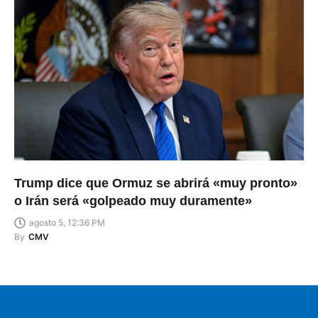
Trump dice que Ormuz se abrirá «muy pronto»
o Irán será «golpeado muy duramente»
agosto 5, 12:36 PM
By
CMV