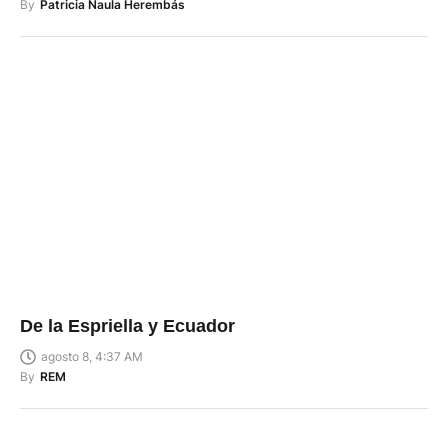
By
Patricia Naula Herembás
De la Espriella y Ecuador
agosto 8, 4:37 AM
By
REM