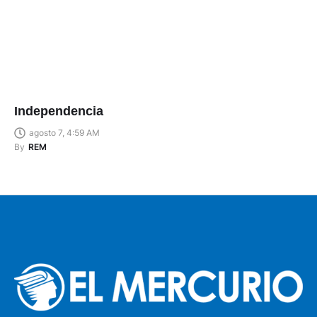
Independencia
agosto 7, 4:59 AM
By
REM