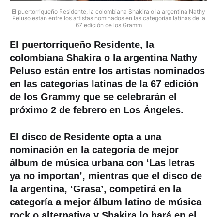
El puertorriqueño Residente, la colombiana Shakira o la argentina Nathy
Peluso están entre los artistas nominados en las categorías latinas de la
67 edición de los Gramm
El puertorriqueño Residente, la
colombiana Shakira o la argentina Nathy
Peluso
están entre los artistas nominados
en las
categorías latinas
de la 67 edición
de los Grammy que se celebrarán el
próximo 2 de febrero en Los Ángeles.
El disco de Residente opta a una
nominación en la categoría de
mejor
álbum de música urbana
con ‘Las letras
ya no importan’, mientras que el disco de
la argentina, ‘Grasa’, competirá en la
categoría a
mejor álbum latino de música
rock o alternativa y Shakira
lo hará en el