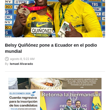
Belsy Quiñónez pone a Ecuador en el podio
mundial
agosto 8, 5:22 AM
By
Ismael Alvarado