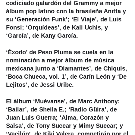
codiciado
galardón del Grammy a mejor
álbum pop latino
con la brasileña Anitta y
su ‘Generación Funk’; ‘El Viaje’, de Luis
Fonsi; ‘Orquídeas’, de Kali Uchis, y
‘García’, de Kany García.
‘Éxodo’ de Peso Pluma se cuela en la
nominación a mejor álbum de música
mexicana junto a ‘Diamantes’, de Chiquis,
‘Boca Chueca, vol. 1’, de Carín León y ‘De
Lejitos’, de Jessi Uribe.
El álbum ‘Muévanse’, de Marc Anthony;
‘Bailar’, de Sheila E.; ‘Radio Güira’, de
Juan Luis Guerra; ‘Alma, Corazón y
Salsa’, de Tony Succar y Mimy Succar; y
‘Vacilón’, de Kiki Valera, competirán por el