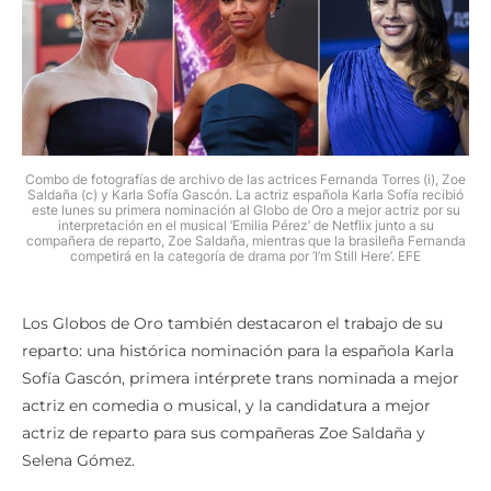
Combo de fotografías de archivo de las actrices Fernanda Torres (i), Zoe
Saldaña (c) y Karla Sofía Gascón. La actriz española Karla Sofía recibió
este lunes su primera nominación al Globo de Oro a mejor actriz por su
interpretación en el musical ‘Emilia Pérez’ de Netflix junto a su
compañera de reparto, Zoe Saldaña, mientras que la brasileña Fernanda
competirá en la categoría de drama por ‘I’m Still Here’. EFE
Los Globos de Oro también destacaron el trabajo de su
reparto: una histórica nominación para la española Karla
Sofía Gascón, primera intérprete trans nominada a mejor
actriz en comedia o musical, y la candidatura a mejor
actriz de reparto para sus compañeras Zoe Saldaña y
Selena Gómez.
El cineasta Jacques Audiard también fue nominado a