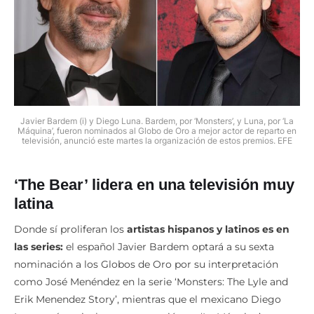
Javier Bardem (i) y Diego Luna. Bardem, por ‘Monsters’, y Luna, por ‘La
Máquina’, fueron nominados al Globo de Oro a mejor actor de reparto en
televisión, anunció este martes la organización de estos premios. EFE
‘The Bear’ lidera en una televisión muy
latina
Donde sí proliferan los
artistas hispanos y latinos es en
las series:
el español Javier Bardem optará a su sexta
nominación a los Globos de Oro por su interpretación
como José Menéndez en la serie ‘Monsters: The Lyle and
Erik Menendez Story’, mientras que el mexicano Diego
Luna será su rival por su actuación en ‘La Máquina’.