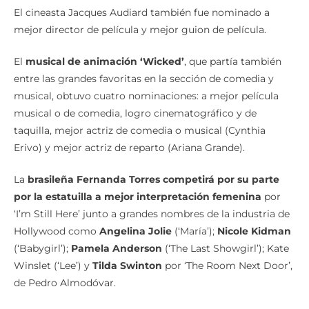
mejor director de película y mejor guion de película.
El
musical de animación ‘Wicked’
, que partía también
entre las grandes favoritas en la sección de comedia y
musical, obtuvo cuatro nominaciones: a mejor película
musical o de comedia, logro cinematográfico y de
taquilla, mejor actriz de comedia o musical (Cynthia
Erivo) y mejor actriz de reparto (Ariana Grande).
La
brasileña Fernanda Torres competirá por su parte
por la estatuilla a mejor interpretación femenina
por
‘I’m Still Here’ junto a grandes nombres de la industria de
Hollywood como
Angelina Jolie
(‘María’);
Nicole Kidman
(‘Babygirl’);
Pamela Anderson
(‘The Last Showgirl’); Kate
Winslet (‘Lee’) y
Tilda Swinton
por ‘The Room Next Door’,
de Pedro Almodóvar.
Es precisamente esta la única mención que ha logrado el