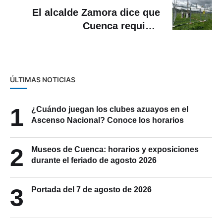
El alcalde Zamora dice que
Cuenca requiere
“inevitablemente” un
aeropuerto más grande tras
incidente de un vuelo de
LATAM
ÚLTIMAS NOTICIAS
1
¿Cuándo juegan los clubes azuayos en el
Ascenso Nacional? Conoce los horarios
2
Museos de Cuenca: horarios y exposiciones
durante el feriado de agosto 2026
3
Portada del 7 de agosto de 2026