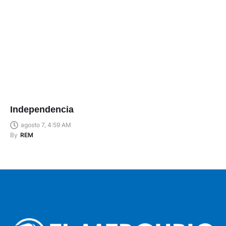
Independencia
agosto 7, 4:59 AM
By
REM