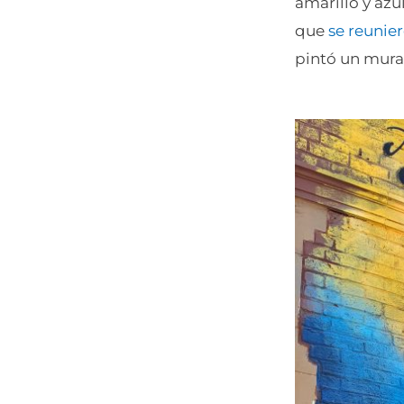
amarillo y azu
que
se reunie
pintó un mura