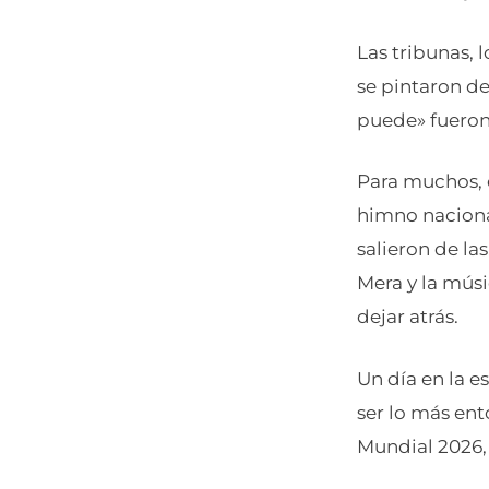
Las tribunas, l
se pintaron de 
puede» fueron 
Para muchos, e
himno naciona
salieron de la
Mera y la mús
dejar atrás.
Un día en la e
ser lo más ent
Mundial 2026, 