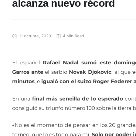
alcanza nuevo récord
11 octubre, 2020
4
 Min Read
El español
Rafael Nadal sumó este doming
Garros
ante
el serbio
Novak Djokovic
, al que
v
minutos
, e
igualó con el suizo Roger Federer a
En una
final más sencilla de lo esperado
cont
consiguió su triunfo número 100 sobre la tierra b
«No es el momento de pensar en los 20 grandes 
torneo, que lo es todo para mí.
Solo por poder j