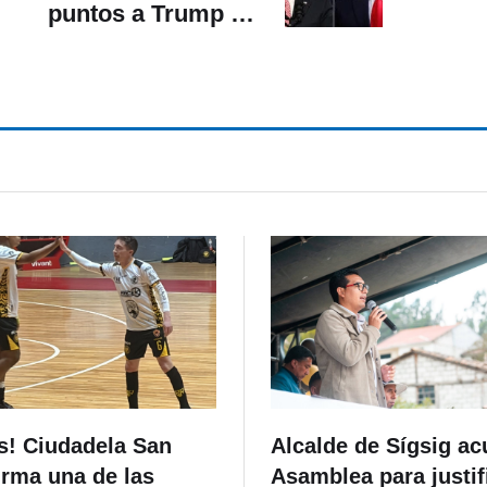
puntos a Trump en
ntención de voto, según
sondeo
s! Ciudadela San
Alcalde de Sígsig ac
irma una de las
Asamblea para justif