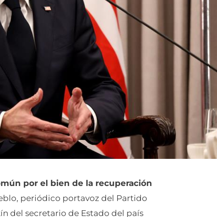
omún por el bien de la recuperación
ueblo, periódico portavoz del Partido
ín del secretario de Estado del país