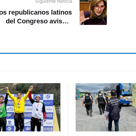
Siguiente Noticia
os republicanos latinos
del Congreso avisan:
«Hay que cerrar la
frontera»