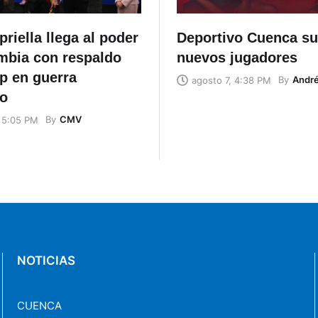
priella llega al poder
Deportivo Cuenca s
mbia con respaldo
nuevos jugadores
p en guerra
By
Andr
agosto 7, 4:38 PM
co
By
CMV
, 5:05 PM
NOTICIAS
CUENCA