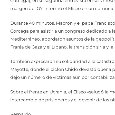
Córcega), en su segunda entrevista en seis meses, 
margen del G7, informó el Elíseo en un comunic
Durante 40 minutos, Macron y el papa Francisco,
Córcega para asistir a un congreso dedicado a l
Mediterráneo, abordaron asuntos de la geopolític
Franja de Gaza y el Líbano, la transición siria y l
También expresaron su solidaridad a la catástrof
Mayotte, donde el ciclón Chido devastó buena pa
dejó un número de víctimas aún por contabilizar
Sobre el frente en Ucrania, el Elíseo «saludó la m
intercambio de prisioneros y el devenir de los n
Respaldo