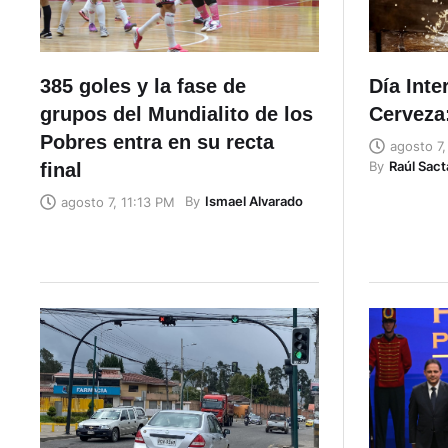
385 goles y la fase de
Día Inte
grupos del Mundialito de los
Cerveza:
Pobres entra en su recta
agosto 7
By
Raúl Sac
final
By
Ismael Alvarado
agosto 7, 11:13 PM