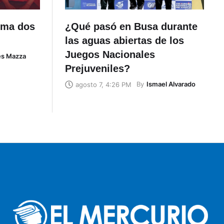
uma dos
¿Qué pasó en Busa durante
las aguas abiertas de los
Juegos Nacionales
és Mazza
Prejuveniles?
By
Ismael Alvarado
agosto 7, 4:26 PM