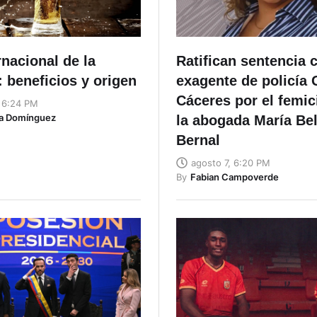
rnacional de la
Ratifican sentencia c
 beneficios y origen
exagente de policía
Cáceres por el femic
, 6:24 PM
ta Domínguez
la abogada María Be
Bernal
agosto 7, 6:20 PM
By
Fabian Campoverde