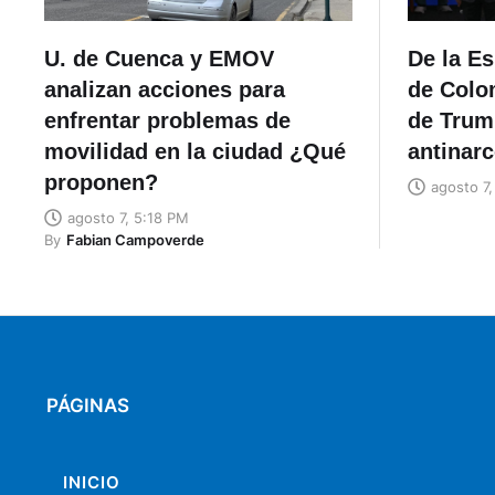
U. de Cuenca y EMOV
De la Es
analizan acciones para
de Colo
enfrentar problemas de
de Trum
movilidad en la ciudad ¿Qué
antinar
proponen?
agosto 7
agosto 7, 5:18 PM
By
Fabian Campoverde
PÁGINAS
INICIO