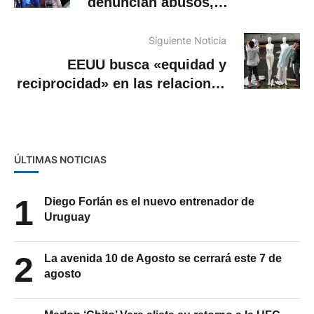
denuncian abusos,
discriminación y violencia de
género
Siguiente Noticia
EEUU busca «equidad y
reciprocidad» en las relaciones
comerciales con el Sudeste
Asiático
ÚLTIMAS NOTICIAS
1
Diego Forlán es el nuevo entrenador de
Uruguay
2
La avenida 10 de Agosto se cerrará este 7 de
agosto