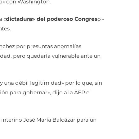
sa» con Washington.
a «
dictadura» del poderoso Congres
o -
ntes.
 Sánchez por presuntas anomalías
nidad, pero quedaría vulnerable ante un
y una débil legitimidad» por lo que, sin
ión para gobernar», dijo a la AFP el
te interino José María Balcázar para un