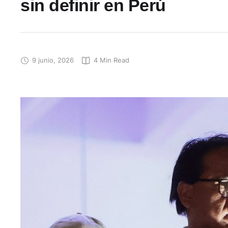
sin definir en Perú
9 junio, 2026
4
 Min Read