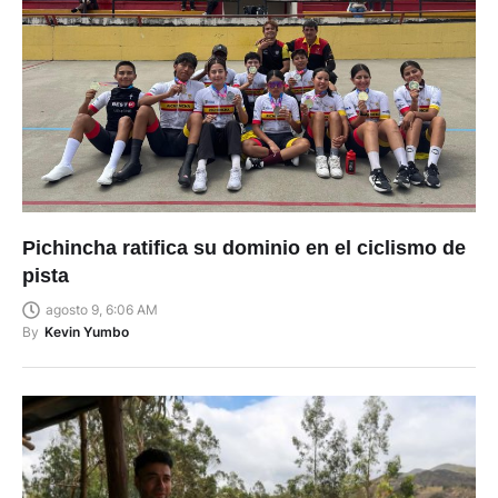
Pichincha ratifica su dominio en el ciclismo de
pista
agosto 9, 6:06 AM
By
Kevin Yumbo