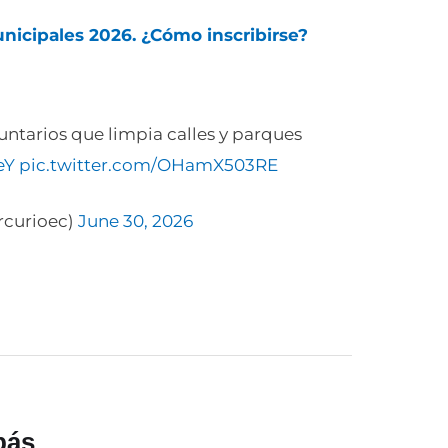
nicipales 2026. ¿Cómo inscribirse?
ntarios que limpia calles y parques
eY
pic.twitter.com/OHamX503RE
rcurioec)
June 30, 2026
bás