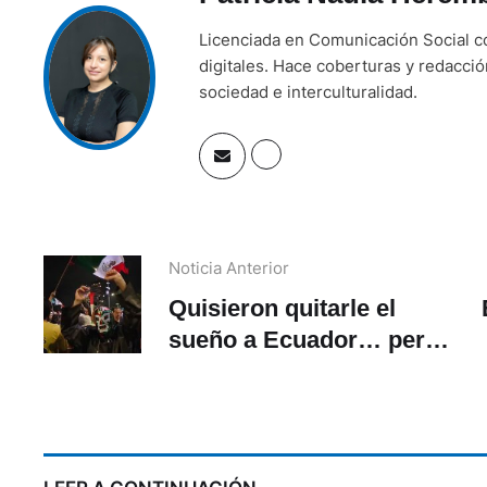
Licenciada en Comunicación Social co
digitales. Hace coberturas y redacci
sociedad e interculturalidad.
Noticia Anterior
Quisieron quitarle el
sueño a Ecuador… pero
La Tri está hecha para
co
noches así