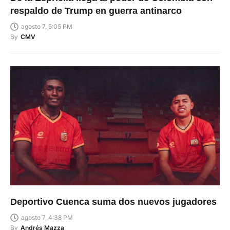
respaldo de Trump en guerra antinarco
agosto 7, 5:05 PM
By
CMV
Deportivo Cuenca suma dos nuevos jugadores
agosto 7, 4:38 PM
By
Andrés Mazza