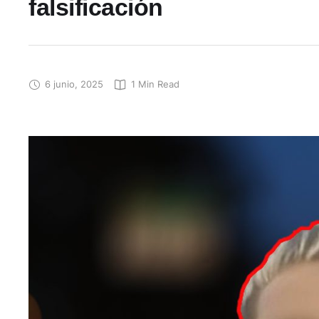
falsificación
6 junio, 2025
1
 Min Read