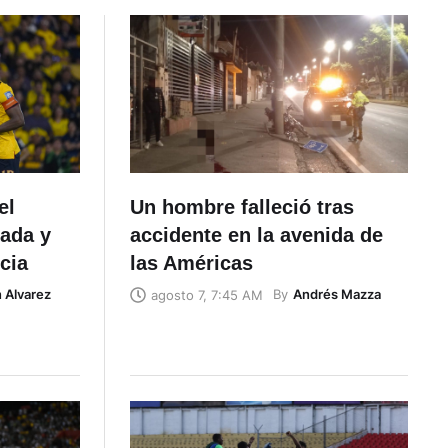
el
Un hombre falleció tras
gada y
accidente en la avenida de
cia
las Américas
n Alvarez
By
Andrés Mazza
agosto 7, 7:45 AM