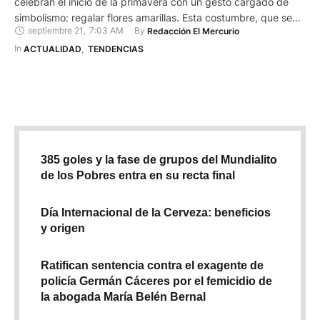
celebran el inicio de la primavera con un gesto cargado de
simbolismo: regalar flores amarillas. Esta costumbre, que se
septiembre 21
,
7:03 AM
By 
Redacción El Mercurio
ha popularizado en los últimos años, trasciende fronteras y se
ha convertido en una tendencia que inunda las redes sociales
In 
ACTUALIDAD
,
TENDENCIAS
con mensajes de amor, ilusión y …
385 goles y la fase de grupos del Mundialito
de los Pobres entra en su recta final
Día Internacional de la Cerveza: beneficios
y origen
Ratifican sentencia contra el exagente de
policía Germán Cáceres por el femicidio de
la abogada María Belén Bernal