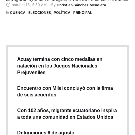
octubre 13
,
5:30 AM
By 
Christian Sánchez Mendieta
de la Libertad (PPL). Para receptar el sufragio de estos
reclusos la Delegación del Consejo Nacional Electoral (CNE)
In 
CUENCA
,
ELECCIONES
,
POLÍTICA
,
PRINCIPAL
en Azuay transportó tres Juntas Receptoras del …
Azuay termina con cinco medallas en
natación en los Juegos Nacionales
Prejuveniles
Encuentro con Milei concluyó con la firma
de seis acuerdos
Con 102 años, migrante ecuatoriano inspira
a toda una comunidad en Estados Unidos
Defunciones 6 de agosto