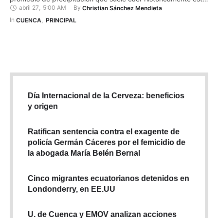
abril 27
,
5:00 AM
By 
Christian Sánchez Mendieta
mes: 112,8 mm. Esto de acuerdo con los registros de la
estación de medición que tiene el Instituto Nacional de
In 
CUENCA
,
PRINCIPAL
Meteorología e Hidrología (INAMHI) en el …
Día Internacional de la Cerveza: beneficios
y origen
Ratifican sentencia contra el exagente de
policía Germán Cáceres por el femicidio de
la abogada María Belén Bernal
Cinco migrantes ecuatorianos detenidos en
Londonderry, en EE.UU
U. de Cuenca y EMOV analizan acciones