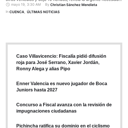
mayo 19
,
3:30 AM
By 
Christian Sánchez Mendieta
de implementar medidas de seguridad. De acuerdo con las
primeras indagaciones, el pesado vehículo, que circulaba
In 
CUENCA
,
ÚLTIMAS NOTICIAS
desde Guayas, al parecer sufrió un …
Caso Villavicencio: Fiscalía pidió difusión
roja para José Serrano, Xavier Jordán,
Ronny Alega y alias Pipo
Enner Valencia es nuevo jugador de Boca
Juniors hasta 2027
Concurso a Fiscal avanza con la revisión de
impugnaciones ciudadanas
Pichincha ratifica su dominio en el ciclismo