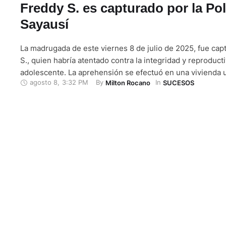
Freddy S. es capturado por la Pol
Sayausí
La madrugada de este viernes 8 de julio de 2025, fue ca
S., quien habría atentado contra la integridad y reproduct
adolescente. La aprehensión se efectuó en una vivienda u
agosto 8
,
3:32 PM
By 
In 
Milton Rocano
SUCESOS
parroquia Sayausí, donde servidores policiales en el Azu
al lugar para proceder a la captura del requerido. Tras el 