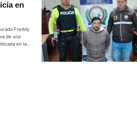
icía en
pturado Freddy
iva de una
bicada en la
ay ingresaron
…