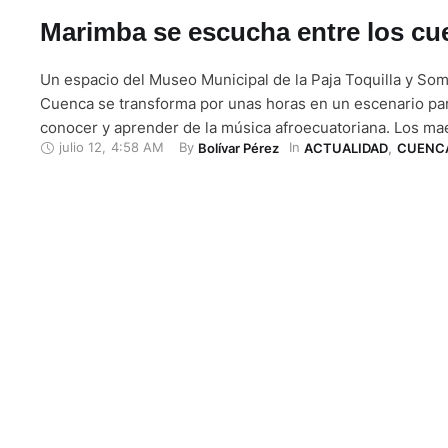
Marimba se escucha entre los c
Un espacio del Museo Municipal de la Paja Toquilla y So
Cuenca se transforma por unas horas en un escenario para
conocer y aprender de la música afroecuatoriana. Los ma
julio 12
,
4:58 AM
By 
In 
Bolívar Pérez
ACTUALIDAD
,
CUENC
personas afro que llegaron hace algunos años a la ciudad
enamorándose de sus encantos y promoviendo sus tradic
clases iniciaron por …