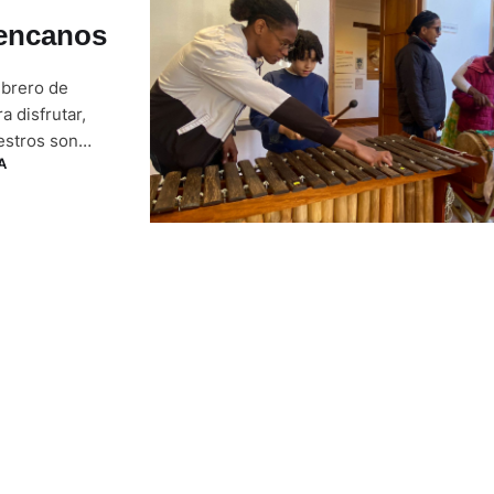
uencanos
mbrero de
 disfrutar,
estros son
A
iones. Las