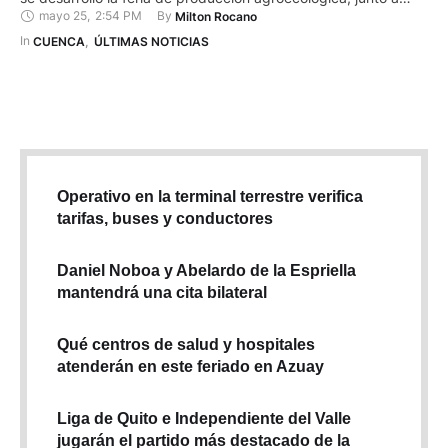
mayo 25
,
2:54 PM
By 
Milton Rocano
expositores internacionales de Perú, Colombia y Argentina. En
articulación con el GAD Nulti, fundación niño a niño y ReAct. El
In 
CUENCA
,
ÚLTIMAS NOTICIAS
evento denominado Encuentro Internacional “Huertos
Educativos, Biodiversidad, Microbioma …
Operativo en la terminal terrestre verifica
tarifas, buses y conductores
Daniel Noboa y Abelardo de la Espriella
mantendrá una cita bilateral
Qué centros de salud y hospitales
atenderán en este feriado en Azuay
Liga de Quito e Independiente del Valle
jugarán el partido más destacado de la