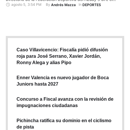
agosto 5
,
3:54 PM
By 
In 
Andrés Mazza
DEPORTES
pasado 4 de agosto de 2025 la entidad deportiva recibió
cuatro apelaciones, ante eso, las elecciones fueron
suspendidas a la espera de una resolución de FEDENADOR.
Mediante Oficio …
Caso Villavicencio: Fiscalía pidió difusión
roja para José Serrano, Xavier Jordán,
Ronny Alega y alias Pipo
Enner Valencia es nuevo jugador de Boca
Juniors hasta 2027
Concurso a Fiscal avanza con la revisión de
impugnaciones ciudadanas
Pichincha ratifica su dominio en el ciclismo
de pista