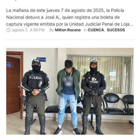
La mañana de este jueves 7 de agosto de 2025, la Policía
Nacional detuvo a José A., quien registra una boleta de
captura vigente emitida por la Unidad Judicial Penal de Loja.
agosto 7
,
4:38 PM
By 
In 
Milton Rocano
CUENCA
,
SUCESOS
La aprehensión se realizó en el sector la Y de Sayausí, salida
de la ciudad de Cuenca. Personal policial del Distrito Cuenca
Norte …