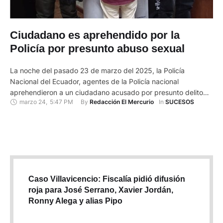
Ciudadano es aprehendido por la
Policía por presunto abuso sexual
La noche del pasado 23 de marzo del 2025, la Policía
Nacional del Ecuador, agentes de la Policía nacional
aprehendieron a un ciudadano acusado por presunto delito
marzo 24
,
5:47 PM
By 
In 
Redacción El Mercurio
SUCESOS
contra la integridad sexual de una mujer quien solicitó un taxi
por medio de una aplicación. Según el parte policial, el
vehículo fue ubicado en el sector Sur …
Caso Villavicencio: Fiscalía pidió difusión
roja para José Serrano, Xavier Jordán,
Ronny Alega y alias Pipo