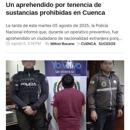
Un aprehendido por tenencia de
sustancias prohibidas en Cuenca
La tarde de este martes 05 agosto de 2025, la Policía
Nacional informó que, durante un operativo preventivo, fue
aprehendido un ciudadano de nacionalidad extranjera porque
agosto 5
,
3:18 PM
By 
In 
Milton Rocano
CUENCA
,
SUCESOS
tenía sustancias sujetas a fiscalización. El hecho ocurrió en la
Avenida Gonzales Suárez y calle Gustavo Orce, mientras se
cumplía con uno de los operativos fijos enfocados en el …