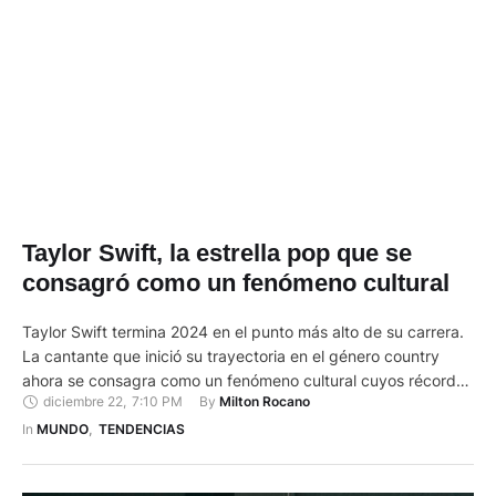
Taylor Swift, la estrella pop que se
consagró como un fenómeno cultural
Taylor Swift termina 2024 en el punto más alto de su carrera.
La cantante que inició su trayectoria en el género country
ahora se consagra como un fenómeno cultural cuyos récords
diciembre 22
,
7:10 PM
By 
Milton Rocano
han pasado a ser parte de la historia de la industria. El pasado
8 de diciembre Swift culminó en Vancouver (Canadá) 'The
In 
MUNDO
,
TENDENCIAS
Eras Tour'. …