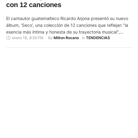
con 12 canciones
El cantautor guatemalteco Ricardo Arjona presentó su nuevo
álbum, 'Seco', una colección de 12 canciones que reflejan "la
esencia más íntima y honesta de su trayectoria musical",
enero 18
,
8:26 PM
By 
In 
Milton Rocano
TENDENCIAS
informó su publicista. Detalla que este proyecto marca un
regreso a las raíces del artista, explorando un universo de
emociones, historias y paisajes sonoros que conectan con la
…