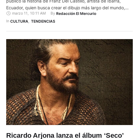
publicó la historia de Franz Del Castillo, artista de Ibarra,
Ecuador, quien busca crear el dibujo más largo del mundo,
marzo 11
,
10:11 AM
By 
Redacción El Mercurio
con una extensión de 3.000 metros (m).El reportaje,
presentado en formato de video y en inglés, lleva por título:
In 
CULTURA
,
TENDENCIAS
"Ecuadorian artist Franz del Castillo …
Ricardo Arjona lanza el álbum ‘Seco’