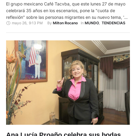
El grupo mexicano Café Tacvba, que este lunes 27 de mayo
celebrará 35 años en los escenarios, pone la "cuota de
reflexión" sobre las personas migrantes en su nuevo tema, 'La
mayo 26
,
9:13 PM
By 
In 
Milton Rocano
MUNDO
,
TENDENCIAS
Bas(e)', cuyo videoclip se estrena ese mismo dia. Así lo
destaca el tecladista y cantante de la banda, Emmanuel del
Real, 'Meme', en una …
Ana Lucía Proaño celebra sus bodas