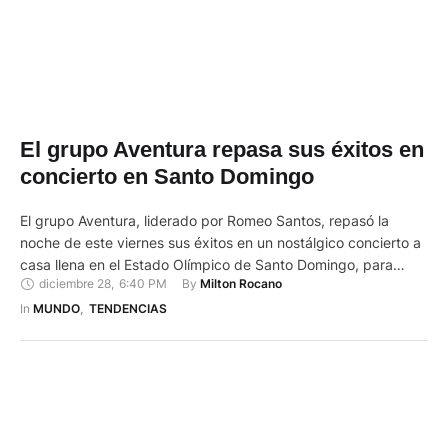
El grupo Aventura repasa sus éxitos en
concierto en Santo Domingo
El grupo Aventura, liderado por Romeo Santos, repasó la
noche de este viernes sus éxitos en un nostálgico concierto a
casa llena en el Estado Olímpico de Santo Domingo, para
diciembre 28
,
6:40 PM
By 
Milton Rocano
poner fin a su gira de despedida ‘Cerrando ciclos’. Desde un
impresionante escenario, la banda, formada por los primos
In 
MUNDO
,
TENDENCIAS
Romeo, Lenny, Max y Henry- abrió …