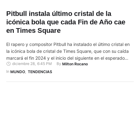
Pitbull instala último cristal de la
icónica bola que cada Fin de Año cae
en Times Square
El rapero y compositor Pitbull ha instalado el último cristal en
la icónica bola de cristal de Times Square, que con su caída
marcará el fin 2024 y el inicio del siguiente en el esperado
diciembre 28
,
6:45 PM
By 
Milton Rocano
acto de cada 31 de diciembre en el corazón de Nueva York.
El cantante de Miami se unió este viernes …
In 
MUNDO
,
TENDENCIAS