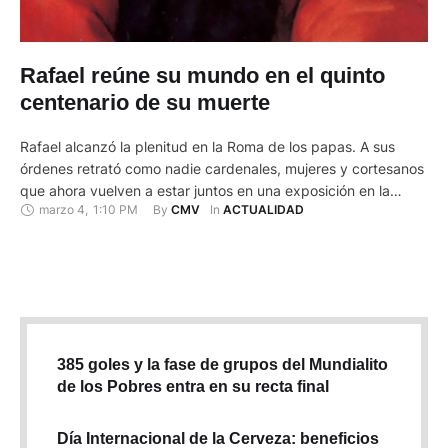
Rafael reúne su mundo en el quinto
centenario de su muerte
Rafael alcanzó la plenitud en la Roma de los papas. A sus
órdenes retrató como nadie cardenales, mujeres y cortesanos
que ahora vuelven a estar juntos en una exposición en la
marzo 4
,
1:10 PM
By 
In 
CMV
ACTUALIDAD
capital italiana con motivo del V centenario del genio
renacentista. Las Escuderías del Palacio del Quirinale acogen
hasta el próximo 2 de junio una …
385 goles y la fase de grupos del Mundialito
de los Pobres entra en su recta final
Día Internacional de la Cerveza: beneficios