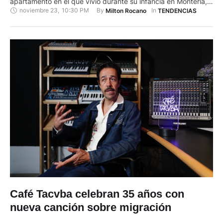
apartamento en el que vivió durante su infancia en Montería,
noviembre 23
,
10:30 PM
By 
In 
Milton Rocano
TENDENCIAS
norte de Colombia. Este nuevo proyecto, publicado bajo el
sello La Industria INC., a través de Sony Records, incluye 12
canciones que llevan a los oyentes …
Café Tacvba celebran 35 años con
nueva canción sobre migración