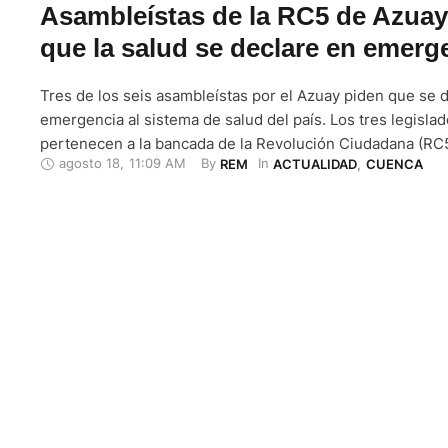
Asambleístas de la RC5 de Azuay
que la salud se declare en emerg
Tres de los seis asambleístas por el Azuay piden que se 
emergencia al sistema de salud del país. Los tres legisla
pertenecen a la bancada de la Revolución Ciudadana (RC5
agosto 18
,
11:09 AM
By 
In 
REM
ACTUALIDAD
,
CUENCA
pronunciaron de manera pública en Cuenca este lunes 18
2025. El primero en hacerlo fue Roque Ordóñez, quien …