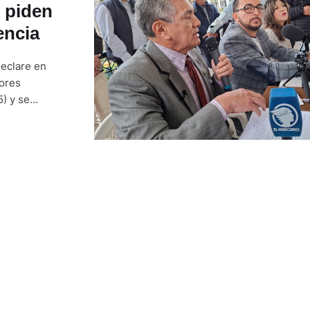
 piden
encia
declare en
dores
) y se
 de agosto de