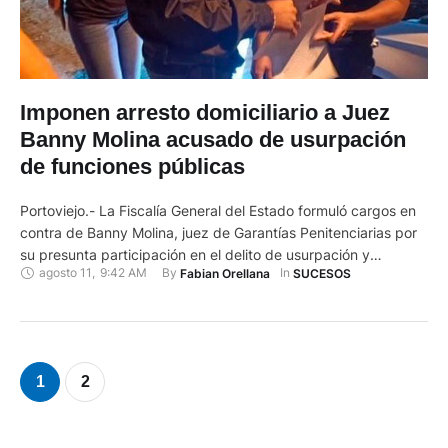
Imponen arresto domiciliario a Juez
Banny Molina acusado de usurpación
de funciones públicas
Portoviejo.- La Fiscalía General del Estado formuló cargos en
contra de Banny Molina, juez de Garantías Penitenciarias por
su presunta participación en el delito de usurpación y
agosto 11
,
9:42 AM
By 
In 
Fabian Orellana
SUCESOS
simulación de funciones públicas. El presidente de la Corte
Provincial de Manabí, Carlos Zambrano, la noche de este
miércoles, 10 de agosto de 2022, dictó prohibición de salida
…
1
2