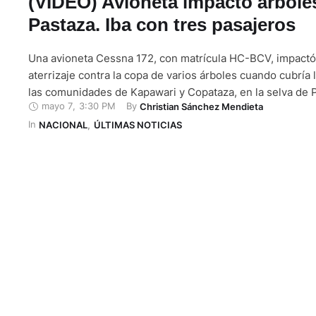
(VIDEO) Avioneta impactó árbole
Pastaza. Iba con tres pasajeros
Una avioneta Cessna 172, con matrícula HC-BCV, impactó
aterrizaje contra la copa de varios árboles cuando cubría l
las comunidades de Kapawari y Copataza, en la selva de P
mayo 7
,
3:30 PM
By 
Christian Sánchez Mendieta
incidente se produjo el último martes, cerca de las 13:00,
In 
transportaba a tres pasajeros además del piloto. El viaje 
NACIONAL
,
ÚLTIMAS NOTICIAS