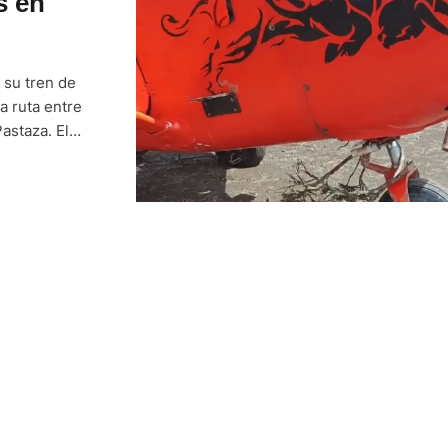
s en
 su tren de
a ruta entre
astaza. El
 mientras
…