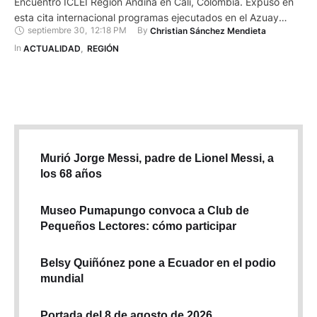
Encuentro ICLEI Región Andina en Cali, Colombia. Expuso en
esta cita internacional programas ejecutados en el Azuay
septiembre 30
,
12:18 PM
By 
Christian Sánchez Mendieta
frente al cambio climático. Por ejemplo, Lloret se refirió al plan
Un Millón de Árboles para Azuay. Esta es una iniciativa de
In 
ACTUALIDAD
,
REGIÓN
reforestación y recuperación del patrimonio natural …
Murió Jorge Messi, padre de Lionel Messi, a
los 68 años
Museo Pumapungo convoca a Club de
Pequeños Lectores: cómo participar
Belsy Quiñónez pone a Ecuador en el podio
mundial
Portada del 8 de agosto de 2026