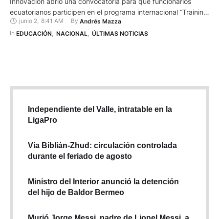
Innovación abrió una convocatoria para que funcionarios
ecuatorianos participen en el programa internacional “Training
junio 2
,
8:41 AM
By 
Andrés Mazza
Program on Criminal Profiling of Offenders”, una capacitación
especializada en perfilación criminal e investigación de delitos
In 
EDUCACIÓN
,
NACIONAL
,
ÚLTIMAS NOTICIAS
que se desarrollará en India entre el 7 y el 18 de septiembre
de 2026. El programa …
Independiente del Valle, intratable en la
LigaPro
Vía Biblián-Zhud: circulación controlada
durante el feriado de agosto
Ministro del Interior anunció la detención
del hijo de Baldor Bermeo
Murió Jorge Messi, padre de Lionel Messi, a