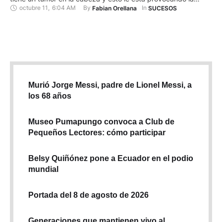
octubre 11
,
6:04 AM
By 
In 
Fabian Orellana
SUCESOS
pérdida de la vista. Para recaudar fondos, ella y sus allegados
están organizando un bingo que se cumplirá el próximo
sábado 15 de octubre …
Murió Jorge Messi, padre de Lionel Messi, a
los 68 años
Museo Pumapungo convoca a Club de
Pequeños Lectores: cómo participar
Belsy Quiñónez pone a Ecuador en el podio
mundial
Portada del 8 de agosto de 2026
Generaciones que mantienen vivo al