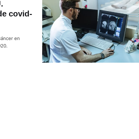
.
de covid-
cáncer en
020.