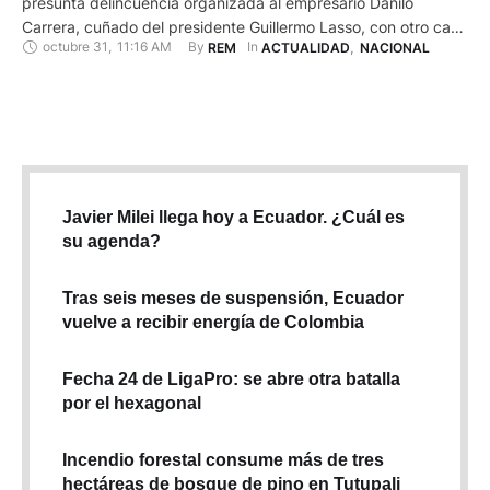
presunta delincuencia organizada al empresario Danilo
Carrera, cuñado del presidente Guillermo Lasso, con otro caso
octubre 31
,
11:16 AM
By 
In 
REM
ACTUALIDAD
,
NACIONAL
relacionado sobre los presuntos nexos de un amigo de este
con una mafia de narcotraficantes. La decisión fue acumular
los expedientes fiscales del caso "Encuentro", referente a una
presunta trama …
Javier Milei llega hoy a Ecuador. ¿Cuál es
su agenda?
Tras seis meses de suspensión, Ecuador
vuelve a recibir energía de Colombia
Fecha 24 de LigaPro: se abre otra batalla
por el hexagonal
Incendio forestal consume más de tres
hectáreas de bosque de pino en Tutupali