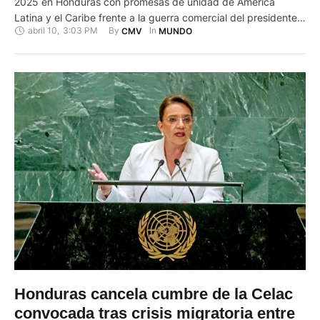
2025 en Honduras con promesas de unidad de América
Latina y el Caribe frente a la guerra comercial del presidente
abril 10
,
3:03 PM
By 
In 
CMV
MUNDO
estadounidense Donald Trump. Once gobernantes de
izquierda acudieron a este cónclave, entre ellos Luiz Inácio
Lula da Silva de Brasil, Claudia Sheinbaum de …
Honduras cancela cumbre de la Celac
convocada tras crisis migratoria entre