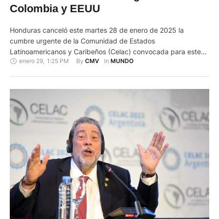
Colombia y EEUU
Honduras canceló este martes 28 de enero de 2025 la
cumbre urgente de la Comunidad de Estados
Latinoamericanos y Caribeños (Celac) convocada para este
enero 29
,
1:25 PM
By 
In 
CMV
MUNDO
jueves por la presidenta pro tempore del organismo, Xiomara
Castro, mandataria de Honduras, para discutir temas
relacionados con la migración, el medio ambiente y la unidad
de la región. La Secretaría …