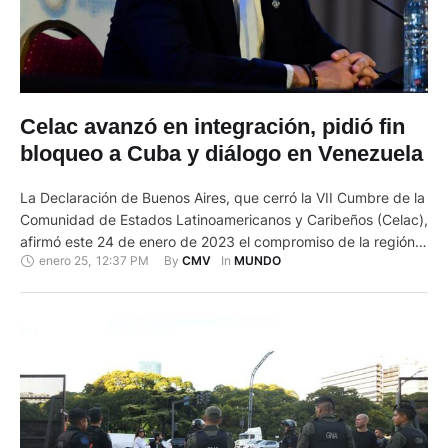
Celac avanzó en integración, pidió fin
bloqueo a Cuba y diálogo en Venezuela
La Declaración de Buenos Aires, que cerró la VII Cumbre de la
Comunidad de Estados Latinoamericanos y Caribeños (Celac),
afirmó este 24 de enero de 2023 el compromiso de la región
enero 25
,
12:37 PM
By 
In 
CMV
MUNDO
por avanzar en el proceso de integración en la diversidad,
pidió poner fin al "bloqueo" en Cuba y saludó el diálogo en
Venezuela. La …