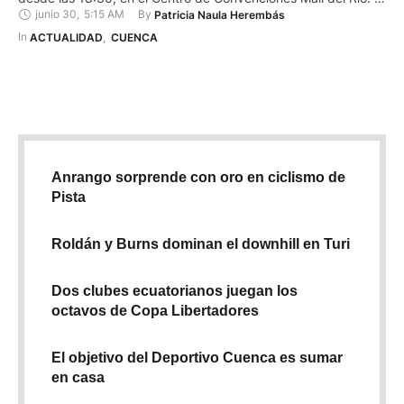
junio 30
,
5:15 AM
By 
Patricia Naula Herembás
evento contará con un espacio para networking, donde los
asistentes podrán hacer negocios y ampliar los lazos
In 
ACTUALIDAD
,
CUENCA
productivos. Se espera la …
Anrango sorprende con oro en ciclismo de
Pista
Roldán y Burns dominan el downhill en Turi
Dos clubes ecuatorianos juegan los
octavos de Copa Libertadores
El objetivo del Deportivo Cuenca es sumar
en casa