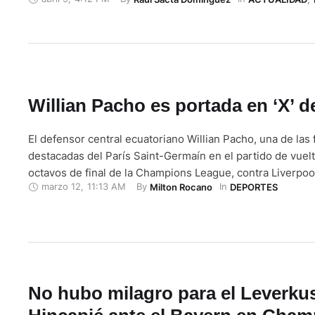
ventaja para el duelo de vuelta. El equipo inglés abrió el 
minuto 35 gracias …
Willian Pacho es portada en ‘X’ 
El defensor central ecuatoriano Willian Pacho, una de las 
destacadas del París Saint-Germaín en el partido de vuelt
octavos de final de la Champions League, contra Liverpool
marzo 12
,
11:13 AM
By 
In 
Milton Rocano
DEPORTES
Stadium es la foto de portada de la cuenta de X del club p
bautizado como la 'muralla', se convirtió en …
No hubo milagro para el Leverku