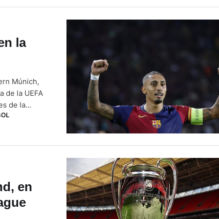
en la
yern Múnich,
ha de la UEFA
s de la
BOL
partido,
nd, en
ague