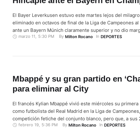
Hincapié ante el Bayern en Cha
El Bayer Leverkusen estuvo este martes lejos del milagro
eliminado en octavos de final de la Liga de Campeones al
ante un Bayern Múnich claramente superior y no dio marg
marzo 11
,
5:30 PM
By 
In 
Milton Rocano
DEPORTES
esperanza del equipo del ecuatoriano Piero Hincapie, titul
compromiso.. La misión del Leverkusen era buscar la …
Mbappé y su gran partido en ‘Ch
para eliminar al City
El francés Kylian Mbappé vivió este miércoles su primera
como futbolista del Real Madrid en la Liga de Campeones,
competición fetiche del conjunto blanco, pero que, a sus
febrero 19
,
5:36 PM
By 
In 
Milton Rocano
DEPORTES
se le resiste al parisino en el palmarés. Su llegada al ca
Europa reforzó aún más la candidatura de los …