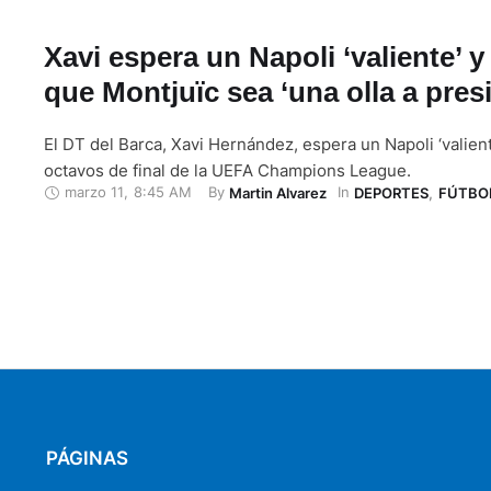
Xavi espera un Napoli ‘valiente’ y
que Montjuïc sea ‘una olla a pres
El DT del Barca, Xavi Hernández, espera un Napoli ‘valient
octavos de final de la UEFA Champions League.
marzo 11
,
8:45 AM
By 
In 
Martin Alvarez
DEPORTES
,
FÚTBO
PÁGINAS