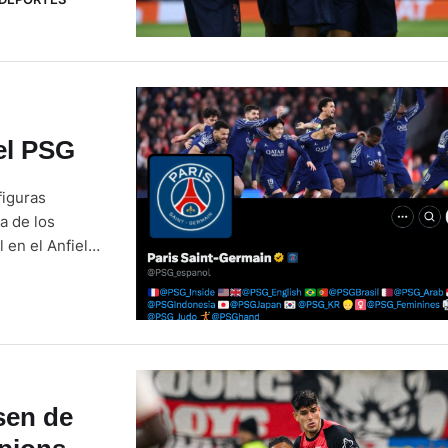
marcador al
del PSG
figuras
a de los
 en el Anfield
arisino. Pacho,
sen de