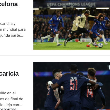
celona
 cancha y
ón mundial para
segunda parte
amford Bridge
caricia
illa en el
os de final de
lo deja con
DEPORTES