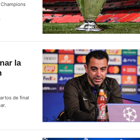
FA Champions
L
nar la
n
rtos de final
ar.