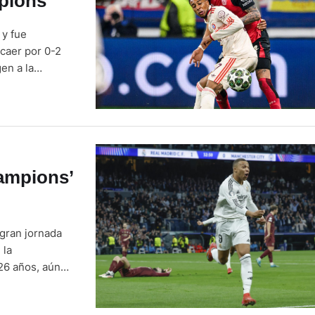
mpions
 y fue
 caer por 0-2
en a la
ar todo el
ampions’
 gran jornada
 la
 26 años, aún
mpeón de