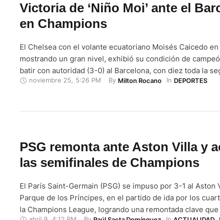
Victoria de ‘Niño Moi’ ante el Bar
en Champions
El Chelsea con el volante ecuatoriano Moisés Caicedo en
mostrando un gran nivel, exhibió su condición de campe
batir con autoridad (3-0) al Barcelona, ​​con diez toda la 
noviembre 25
,
5:26 PM
By 
In 
Milton Rocano
DEPORTES
por la expulsión de su capitán Ronald Araújo, ayer en St
en el duelo estelar de la quinta jornada de …
PSG remonta ante Aston Villa y a
las semifinales de Champions
El París Saint-Germain (PSG) se impuso por 3-1 al Aston V
Parque de los Príncipes, en el partido de ida por los cuart
la Champions League, logrando una remontada clave que 
abril 9
,
4:12 PM
By 
In 
Raúl Sacta Domínguez
ACTUALIDAD
,