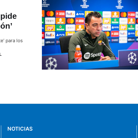
 pide
ión’
e’ para los
L
NOTICIAS