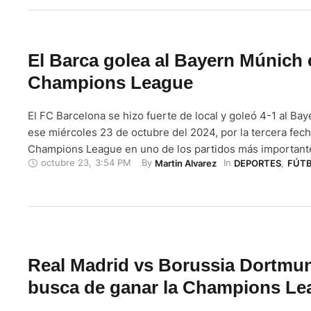
El Barca golea al Bayern Múnich 
Champions League
El FC Barcelona se hizo fuerte de local y goleó 4-1 al Ba
ese miércoles 23 de octubre del 2024, por la tercera fec
Champions League en uno de los partidos más importante
octubre 23
,
3:54 PM
By 
In 
Martin Alvarez
DEPORTES
,
FÚT
jornada. El Barca arrancó con pie derecho y al minuto del 
Raphinha anotó la primera …
Real Madrid vs Borussia Dortmu
busca de ganar la Champions Le