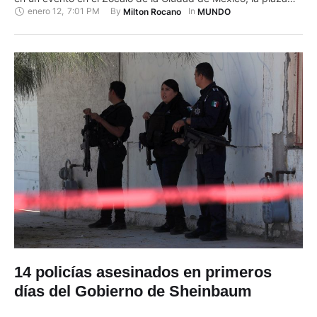
enero 12
,
7:01 PM
By 
In 
Milton Rocano
MUNDO
pública y política más importante del país, donde mostró
músculo político y reivindicó su popularidad al convocar a
miles de simpatizantes de toda la …
14 policías asesinados en primeros
días del Gobierno de Sheinbaum