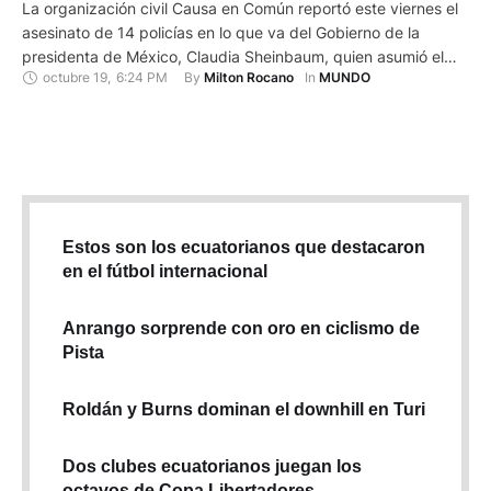
La organización civil Causa en Común reportó este viernes el
asesinato de 14 policías en lo que va del Gobierno de la
presidenta de México, Claudia Sheinbaum, quien asumió el
octubre 19
,
6:24 PM
By 
In 
Milton Rocano
MUNDO
pasado 1 de octubre; y 240 casos en lo que va de 2024. "¡Los
asesinatos de policías no cesan! Tan solo esta semana
asesinaron a …
Estos son los ecuatorianos que destacaron
en el fútbol internacional
Anrango sorprende con oro en ciclismo de
Pista
Roldán y Burns dominan el downhill en Turi
Dos clubes ecuatorianos juegan los
octavos de Copa Libertadores