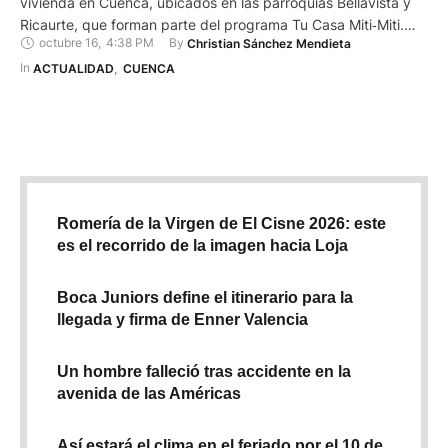
vivienda en Cuenca, ubicados en las parroquias Bellavista y
Ricaurte, que forman parte del programa Tu Casa Miti‑Miti.
octubre 16
,
4:38 PM
By 
Christian Sánchez Mendieta
Esta es una iniciativa del Gobierno del Ecuador que facilita el
acceso a una primera vivienda a través de un crédito
In 
ACTUALIDAD
,
CUENCA
hipotecario con tasa preferencial del 4,99 % …
Romería de la Virgen de El Cisne 2026: este
es el recorrido de la imagen hacia Loja
Boca Juniors define el itinerario para la
llegada y firma de Enner Valencia
Un hombre falleció tras accidente en la
avenida de las Américas
Así estará el clima en el feriado por el 10 de