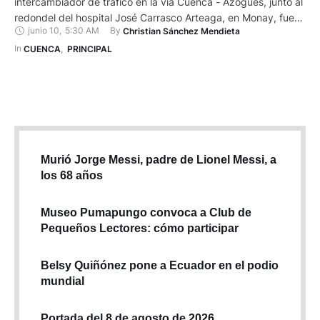
intercambiador de tráfico en la vía Cuenca - Azogues, junto al
redondel del hospital José Carrasco Arteaga, en Monay, fue
junio 10
,
5:30 AM
By 
Christian Sánchez Mendieta
ya adjudicado, de acuerdo al Portal de Compras Públicas. En
un principio, hasta la mañana de este 10 de junio de 2025, en
In 
CUENCA
,
PRINCIPAL
el portal se visualizaba …
Murió Jorge Messi, padre de Lionel Messi, a
los 68 años
Museo Pumapungo convoca a Club de
Pequeños Lectores: cómo participar
Belsy Quiñónez pone a Ecuador en el podio
mundial
Portada del 8 de agosto de 2026