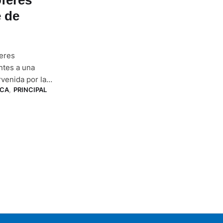
e de
feres
ntes a una
rvenida por la
CA
,
PRINCIPAL
S) y entrara
ión forzosa.