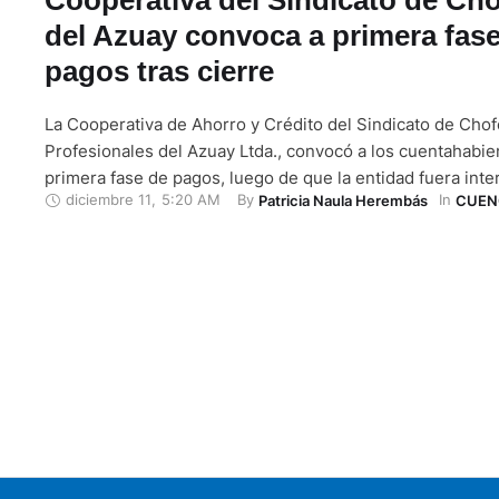
del Azuay convoca a primera fas
pagos tras cierre
La Cooperativa de Ahorro y Crédito del Sindicato de Cho
Profesionales del Azuay Ltda., convocó a los cuentahabie
primera fase de pagos, luego de que la entidad fuera inte
diciembre 11
,
5:20 AM
By 
In 
Patricia Naula Herembás
CUEN
Superintendencia de la Economía Popular y Solidaria (SEP
en un proceso de suspensión de operaciones por liquidac
Fecha y …