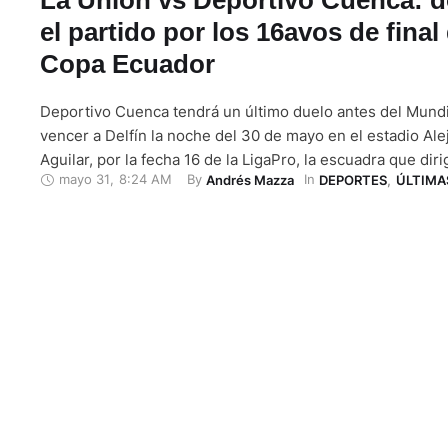
el partido por los 16avos de final 
Copa Ecuador
Deportivo Cuenca tendrá un último duelo antes del Mundi
vencer a Delfín la noche del 30 de mayo en el estadio Al
Aguilar, por la fecha 16 de la LigaPro, la escuadra que dir
mayo 31
,
8:24 AM
By 
In 
Andrés Mazza
DEPORTES
,
ÚLTIMA
Célico se enfrentará al Club Deportivo La Unión, de la pro
Cotopaxi. El equipo, oriundo de …